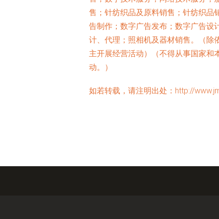
售；针纺织品及原料销售；针纺织品
告制作；数字广告发布；数字广告设
计、代理；照相机及器材销售。（除
主开展经营活动）（不得从事国家和
动。）
如若转载，请注明出处：http://www.jmxvi.c