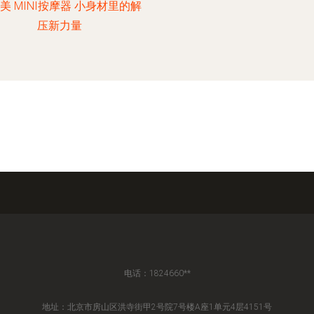
美 MINI按摩器 小身材里的解
压新力量
电话：1824660**
地址：北京市房山区洪寺街甲2号院7号楼A座1单元4层4151号