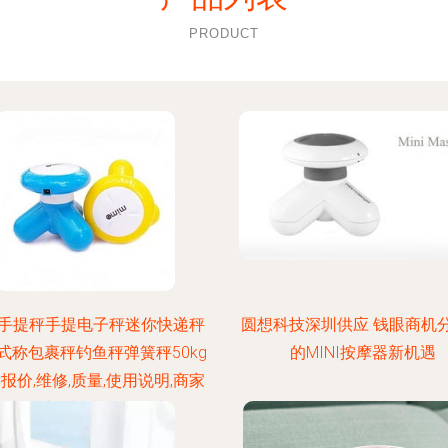
PRODUCT
手提秤手提电子秤迷你快递秤
圆想科技深圳供应 钱眼商机
式称包裹秤钓鱼秤弹簧秤50kg
的MINI按摩器新机遇
 报价,维修,质量,使用说明,商家
指导 51比购返利网购物比价