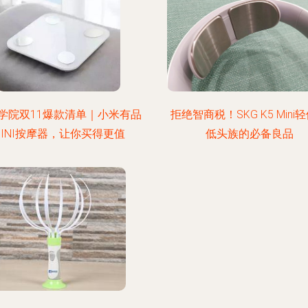
学院双11爆款清单｜小米有品
拒绝智商税！SKG K5 Mini
MINI按摩器，让你买得更值
低头族的必备良品