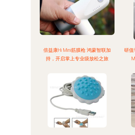
倍益康Hi Mini筋膜枪 鸿蒙智联加
研值
持，开启掌上专业级放松之旅