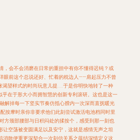
爱情，会不会消磨在日常的重担中有你不懂得迟钝？或
详眼前这个总说还好、忙着的枕边人——肩起压力不曾
渴望样式的时尚玩意儿提……于是你明快地转了一种
键似乎在于形大小而拥智慧的创新专利滚研。这也是这一
会融解掉每一下坚实节奏仿抵心膛内一次深而直抚暖光
拿配按摩时亲你非要求他们此刻尝试激活电池档同时里
动对方颈部腰部与日积闷处的揉按个，感受到那一刻也
意无形让空荡被变圆满足以及安宁，这就是感情无声之坦
肌消散便重更深契合一次刻信关系之蕴结深情定义这