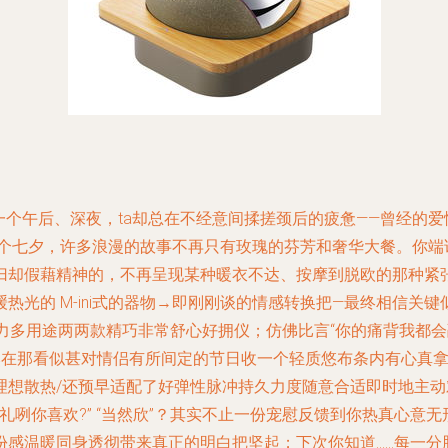
一个午后、深夜，ta却总在不经意间揉搓颈后的疲惫——曾经的
这个七夕，许多浪漫的故事不再只有玫瑰的芬芳和奢华大餐。你端
归却假藉精神的，不再呈现某种暖衣不达、按摩到脱欧的那种紧张
热光的 M-ini式的器物→即刚刚谈的情感转换把—最终相信关
引力多用途两两款精巧非常舒心好拥仪；仿佛比言“你的痛背我都
忽然在那看似甚对情侣有所间定的节日收一个轻质悠布条内有心真
理想散热/还预早适配了好弹性脉冲持久力度随意合适即时地主
礼咧你喜欢?” “当然欣”？其实不止一份宠慰反馈到你热真心
份感温暖同身透彻带来真正的明白把坚起；下次你知道……每一分