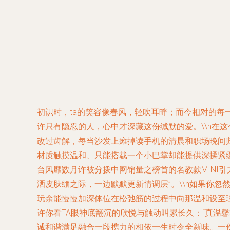
初识时，ta的笑容像春风，轻吹耳畔；而今相对的每
许只有隐忍的人，心中才深藏这份缄默的爱。\\n在
改过齿解，每当沙发上瘫掉读手机的清晨和职场晚间
材质触摸温和、只能搭载一个小巴掌却能提供深揉紧缓
台风靡数月许被分拨中网销量之榜首的名教款MINI
洒皮肤绷之际，一边默默更新情调层”。\\n如果你
玩余能慢慢加深体位在松弛筋的过程中向那温和设至
许你看TA眼神底翻沉的欣悦与触动叫累长久：“真温馨
诚和谐满足融合一段携力的相依一生时令全新味。一