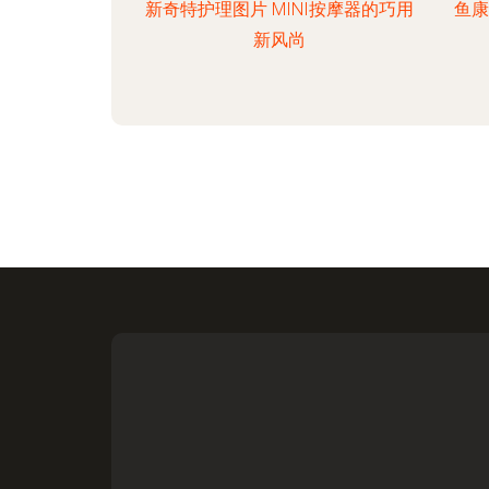
新奇特护理图片 MINI按摩器的巧用
鱼康
新风尚