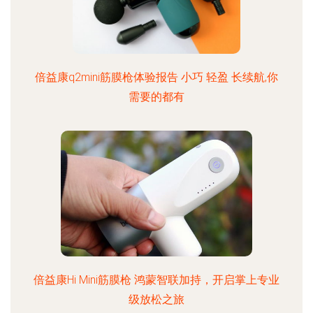
倍益康q2mini筋膜枪体验报告 小巧 轻盈 长续航,你
需要的都有
倍益康Hi Mini筋膜枪 鸿蒙智联加持，开启掌上专业
级放松之旅