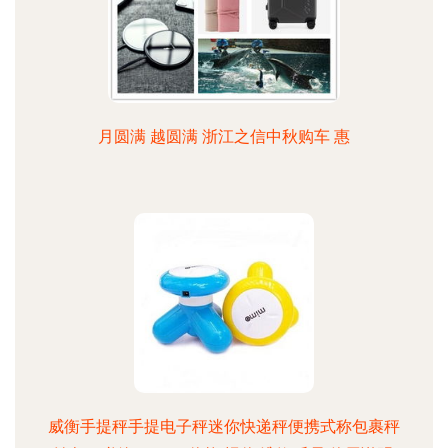
月圆满 越圆满 浙江之信中秋购车 惠
威衡手提秤手提电子秤迷你快递秤便携式称包裹秤