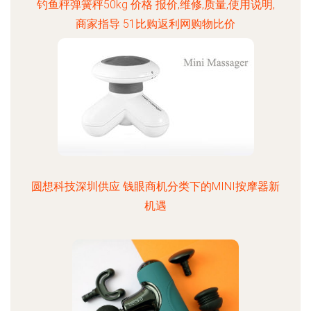
钓鱼秤弹簧秤50kg 价格 报价,维修,质量,使用说明,
商家指导 51比购返利网购物比价
圆想科技深圳供应 钱眼商机分类下的MINI按摩器新
机遇